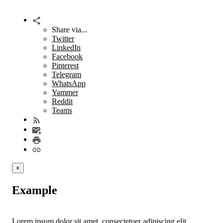
Share via...
Twitter
LinkedIn
Facebook
Pinterest
Telegram
WhatsApp
Yammer
Reddit
Teams
×
Example
Lorem ipsum dolor sit amet, consectetuer adipiscing elit.