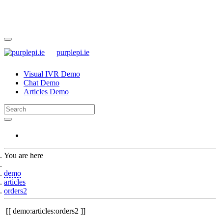
purplepi.ie
Visual IVR Demo
Chat Demo
Articles Demo
You are here
Home
demo
articles
orders2
demo:articles:orders2