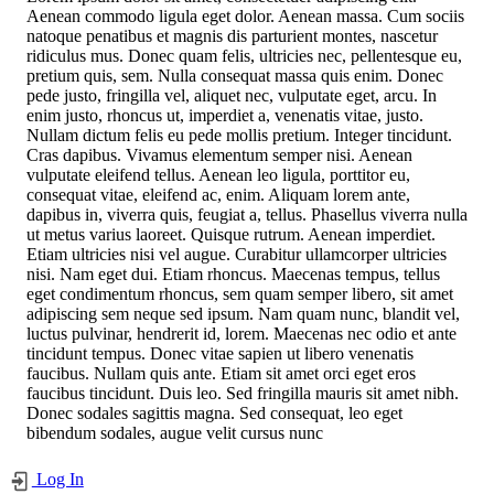
Aenean commodo ligula eget dolor. Aenean massa. Cum sociis
natoque penatibus et magnis dis parturient montes, nascetur
ridiculus mus. Donec quam felis, ultricies nec, pellentesque eu,
pretium quis, sem. Nulla consequat massa quis enim. Donec
pede justo, fringilla vel, aliquet nec, vulputate eget, arcu. In
enim justo, rhoncus ut, imperdiet a, venenatis vitae, justo.
Nullam dictum felis eu pede mollis pretium. Integer tincidunt.
Cras dapibus. Vivamus elementum semper nisi. Aenean
vulputate eleifend tellus. Aenean leo ligula, porttitor eu,
consequat vitae, eleifend ac, enim. Aliquam lorem ante,
dapibus in, viverra quis, feugiat a, tellus. Phasellus viverra nulla
ut metus varius laoreet. Quisque rutrum. Aenean imperdiet.
Etiam ultricies nisi vel augue. Curabitur ullamcorper ultricies
nisi. Nam eget dui. Etiam rhoncus. Maecenas tempus, tellus
eget condimentum rhoncus, sem quam semper libero, sit amet
adipiscing sem neque sed ipsum. Nam quam nunc, blandit vel,
luctus pulvinar, hendrerit id, lorem. Maecenas nec odio et ante
tincidunt tempus. Donec vitae sapien ut libero venenatis
faucibus. Nullam quis ante. Etiam sit amet orci eget eros
faucibus tincidunt. Duis leo. Sed fringilla mauris sit amet nibh.
Donec sodales sagittis magna. Sed consequat, leo eget
bibendum sodales, augue velit cursus nunc
Log In