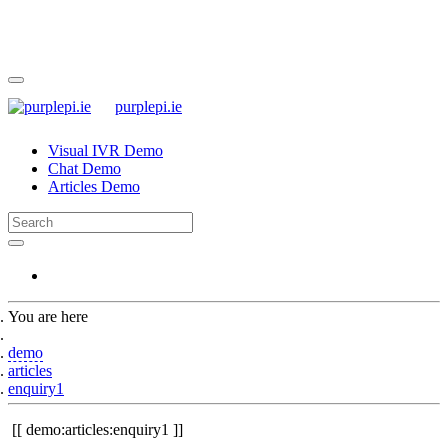
purplepi.ie
Visual IVR Demo
Chat Demo
Articles Demo
You are here
Home
demo
articles
enquiry1
demo:articles:enquiry1