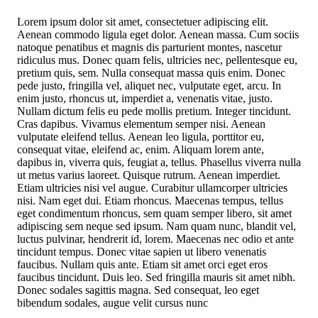
Lorem ipsum dolor sit amet, consectetuer adipiscing elit.
Aenean commodo ligula eget dolor. Aenean massa. Cum sociis
natoque penatibus et magnis dis parturient montes, nascetur
ridiculus mus. Donec quam felis, ultricies nec, pellentesque eu,
pretium quis, sem. Nulla consequat massa quis enim. Donec
pede justo, fringilla vel, aliquet nec, vulputate eget, arcu. In
enim justo, rhoncus ut, imperdiet a, venenatis vitae, justo.
Nullam dictum felis eu pede mollis pretium. Integer tincidunt.
Cras dapibus. Vivamus elementum semper nisi. Aenean
vulputate eleifend tellus. Aenean leo ligula, porttitor eu,
consequat vitae, eleifend ac, enim. Aliquam lorem ante,
dapibus in, viverra quis, feugiat a, tellus. Phasellus viverra nulla
ut metus varius laoreet. Quisque rutrum. Aenean imperdiet.
Etiam ultricies nisi vel augue. Curabitur ullamcorper ultricies
nisi. Nam eget dui. Etiam rhoncus. Maecenas tempus, tellus
eget condimentum rhoncus, sem quam semper libero, sit amet
adipiscing sem neque sed ipsum. Nam quam nunc, blandit vel,
luctus pulvinar, hendrerit id, lorem. Maecenas nec odio et ante
tincidunt tempus. Donec vitae sapien ut libero venenatis
faucibus. Nullam quis ante. Etiam sit amet orci eget eros
faucibus tincidunt. Duis leo. Sed fringilla mauris sit amet nibh.
Donec sodales sagittis magna. Sed consequat, leo eget
bibendum sodales, augue velit cursus nunc